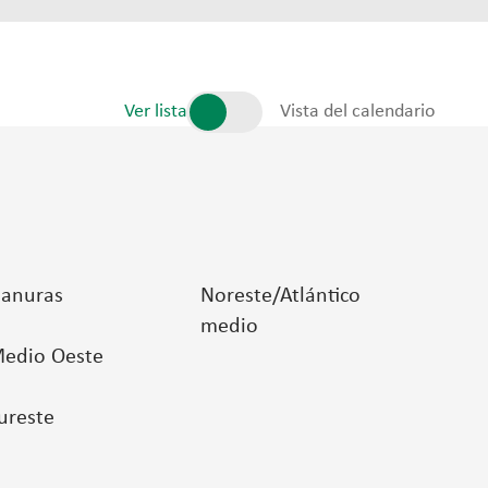
Ver lista
Vista del calendario
lanuras
Noreste/Atlántico
medio
edio Oeste
ureste