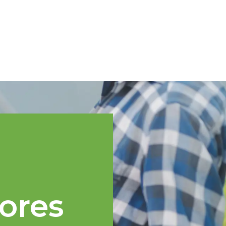
Spanish
cnica
Regiones TOPP
Eventos
Noticias
Recursos
ores