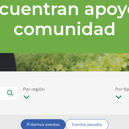
cuentran apoy
comunidad
Por región
Por ti
Próximos eventos
Eventos pasados