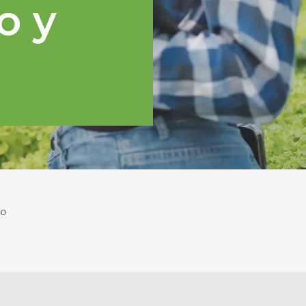
o y
po