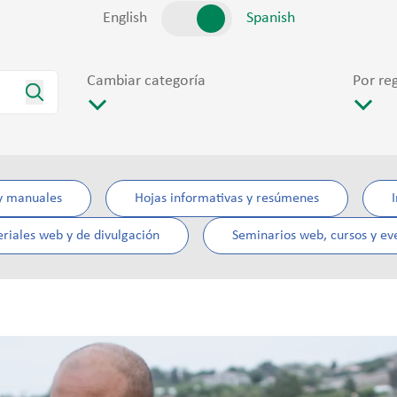
English
Spanish
Cambiar categoría
Por re
y manuales
Hojas informativas y resúmenes
I
riales web y de divulgación
Seminarios web, cursos y ev