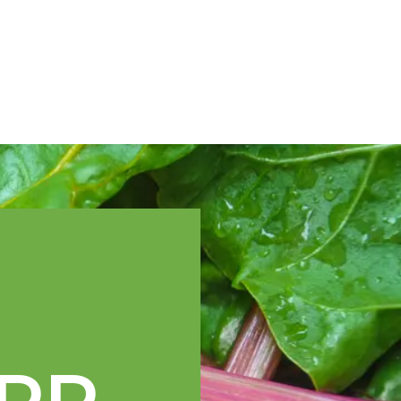
Spanish
cnica
Regiones TOPP
Eventos
Noticias
Recursos
OPP