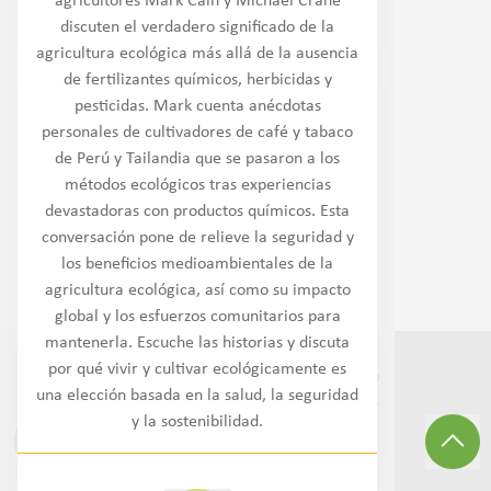
agricultores Mark Cain y Michael Crane
Noroeste
discuten el verdadero significado de la
agricultura ecológica más allá de la ausencia
Oeste/Suroeste
de fertilizantes químicos, herbicidas y
pesticidas. Mark cuenta anécdotas
Llanuras
personales de cultivadores de café y tabaco
de Perú y Tailandia que se pasaron a los
Medio Oeste
métodos ecológicos tras experiencias
devastadoras con productos químicos. Esta
Sureste
conversación pone de relieve la seguridad y
los beneficios medioambientales de la
Noreste/Atlántico medio
agricultura ecológica, así como su impacto
global y los esfuerzos comunitarios para
mantenerla. Escuche las historias y discuta
por qué vivir y cultivar ecológicamente es
©
2026
Transition to Organic Partnership
una elección basada en la salud, la seguridad
Program.
Todos los derechos reservados
.
y la sostenibilidad.
Sitio
3Lane Marketing