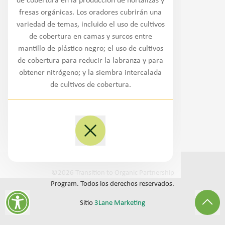
de cobertura en la producción de hortalizas y
Noroeste
fresas orgánicas. Los oradores cubrirán una
variedad de temas, incluido el uso de cultivos
Oeste/Suroeste
de cobertura en camas y surcos entre
mantillo de plástico negro; el uso de cultivos
Llanuras
de cobertura para reducir la labranza y para
obtener nitrógeno; y la siembra intercalada
Medio Oeste
de cultivos de cobertura.
Sureste
Noreste/Atlántico medio
©
2026
Transition to Organic Partnership
Program.
Todos los derechos reservados
.
Sitio
3Lane Marketing