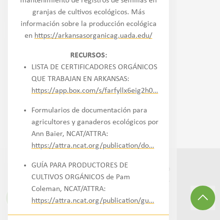
mantenimiento de registros de semillas en
Noroeste
granjas de cultivos ecológicos. Más
información sobre la producción ecológica
Oeste/Suroeste
en
https://arkansasorganicag.uada.edu/
Llanuras
RECURSOS:
LISTA DE CERTIFICADORES ORGÁNICOS
Medio Oeste
QUE TRABAJAN EN ARKANSAS:
https://app.box.com/s/farfyllx6eig2h0…
Sureste
Formularios de documentación para
agricultores y ganaderos ecológicos por
Noreste/Atlántico medio
Ann Baier, NCAT/ATTRA:
https://attra.ncat.org/publication/do…
GUÍA PARA PRODUCTORES DE
©
2026
Transition to Organic Partnership
CULTIVOS ORGÁNICOS de Pam
Program.
Todos los derechos reservados
.
Coleman, NCAT/ATTRA:
Sitio
3Lane Marketing
https://attra.ncat.org/publication/gu…