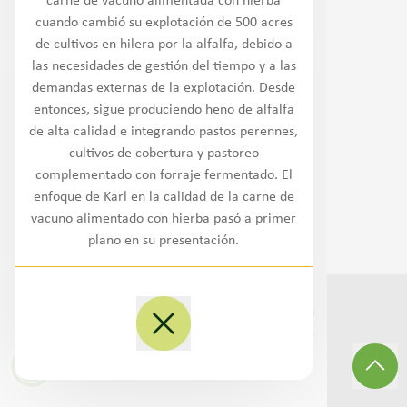
carne de vacuno alimentada con hierba
Noroeste
cuando cambió su explotación de 500 acres
de cultivos en hilera por la alfalfa, debido a
Oeste/Suroeste
las necesidades de gestión del tiempo y a las
demandas externas de la explotación. Desde
Llanuras
entonces, sigue produciendo heno de alfalfa
de alta calidad e integrando pastos perennes,
Medio Oeste
cultivos de cobertura y pastoreo
complementado con forraje fermentado. El
Sureste
enfoque de Karl en la calidad de la carne de
vacuno alimentado con hierba pasó a primer
Noreste/Atlántico medio
plano en su presentación.
©
2026
Transition to Organic Partnership
Program.
Todos los derechos reservados
.
Sitio
3Lane Marketing