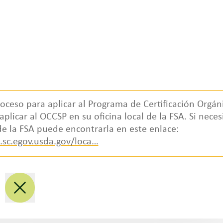
ceso para aplicar al Programa de Certificación Orgán
icar al OCCSP en su oficina local de la FSA. Si neces
Socios regionales
de la FSA puede encontrarla en este enlace:
s.sc.egov.usda.gov/loca…
Nacional
L
Noroeste
M
Oeste/Suroeste
S