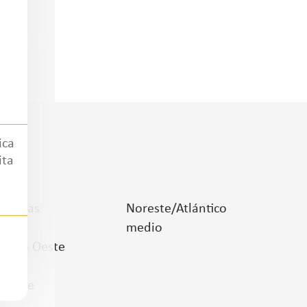
ica
ita
lanuras
Noreste/Atlántico
medio
edio Oeste
ureste