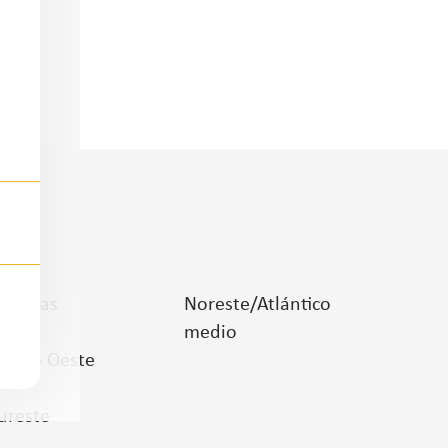
lanuras
Noreste/Atlántico
medio
edio Oeste
ureste