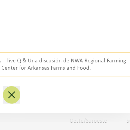
es – live Q & Una discusión de NWA Regional Farming
l Center for Arkansas Farms and Food.
Socios regionales
Nacional
L
Noroeste
M
Oeste/Suroeste
S