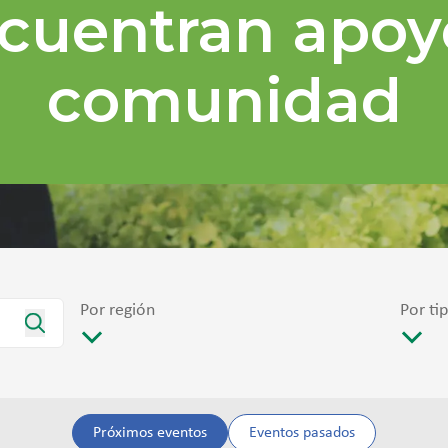
cuentran apoy
comunidad
Por región
Por ti
Próximos eventos
Eventos pasados