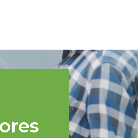
Spanish
cnica
Regiones TOPP
Eventos
Noticias
Recursos
ores