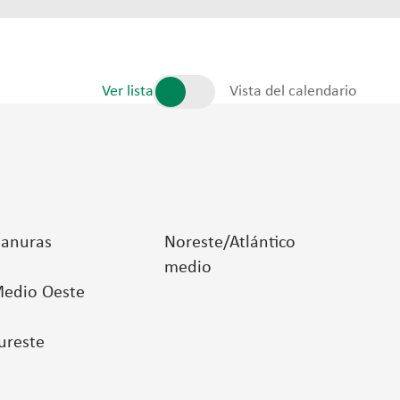
Ver lista
Vista del calendario
lanuras
Noreste/Atlántico
medio
edio Oeste
ureste