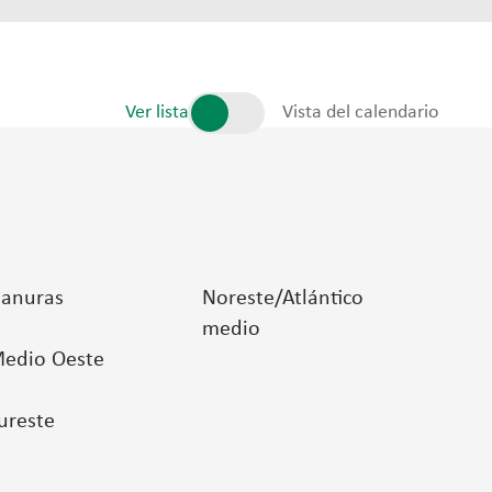
Ver lista
Vista del calendario
lanuras
Noreste/Atlántico
medio
edio Oeste
ureste