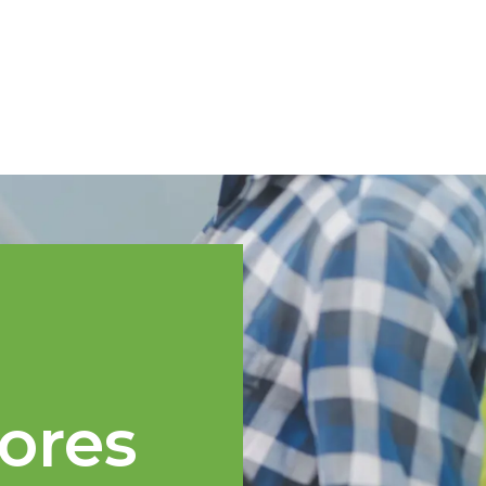
Spanish
cnica
Regiones TOPP
Eventos
Noticias
Recursos
ores