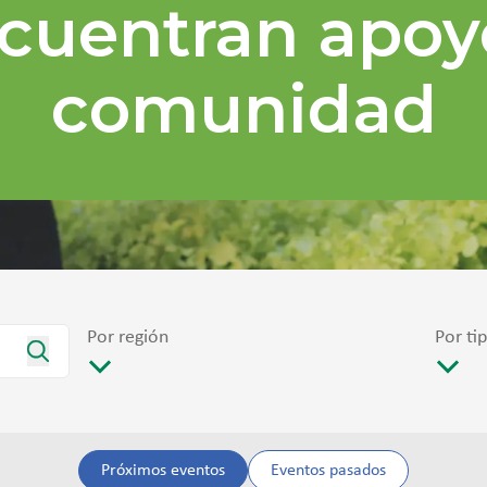
cuentran apoy
comunidad
Por región
Por ti
Próximos eventos
Eventos pasados