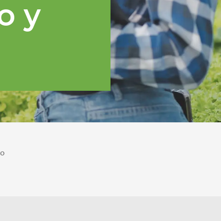
o y
po