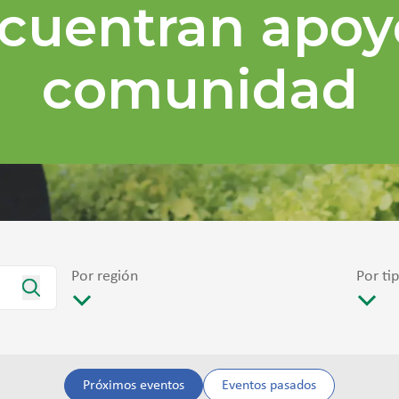
cuentran apoy
comunidad
Por región
Por ti
Próximos eventos
Eventos pasados