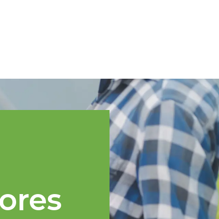
Spanish
cnica
Regiones TOPP
Eventos
Noticias
Recursos
ores