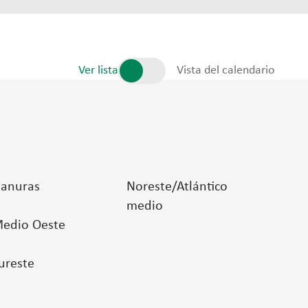
Ver lista
Vista del calendario
lanuras
Noreste/Atlántico
medio
edio Oeste
ureste