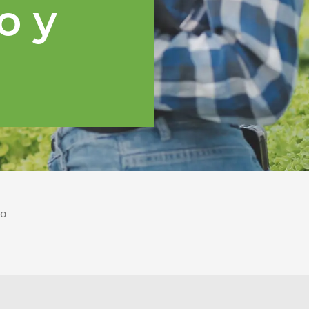
o y
po