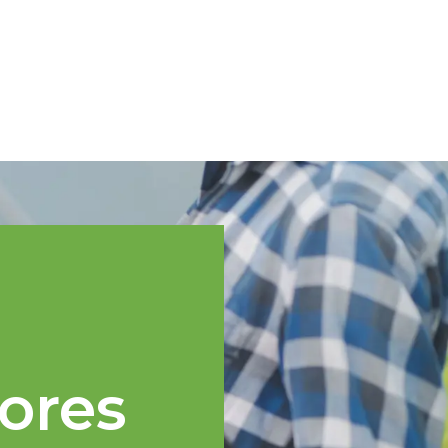
Spanish
cnica
Regiones TOPP
Eventos
Noticias
Recursos
ores