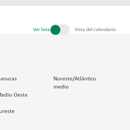
Ver lista
Vista del calendario
lanuras
Noreste/Atlántico
medio
edio Oeste
ureste