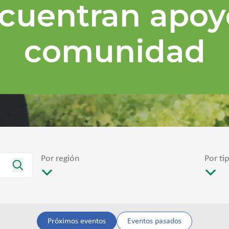
cuentran apoy
comunidad
Por región
Por ti
Próximos eventos
Eventos pasados