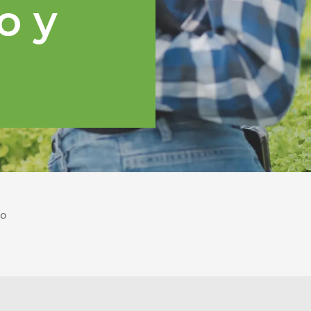
o y
po