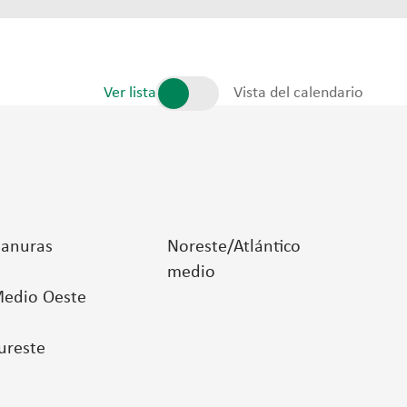
Ver lista
Vista del calendario
lanuras
Noreste/Atlántico
medio
edio Oeste
ureste