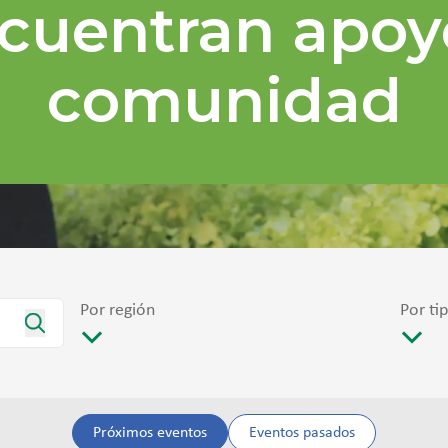
cuentran apoy
comunidad
Por región
Por ti
Próximos eventos
Eventos pasados