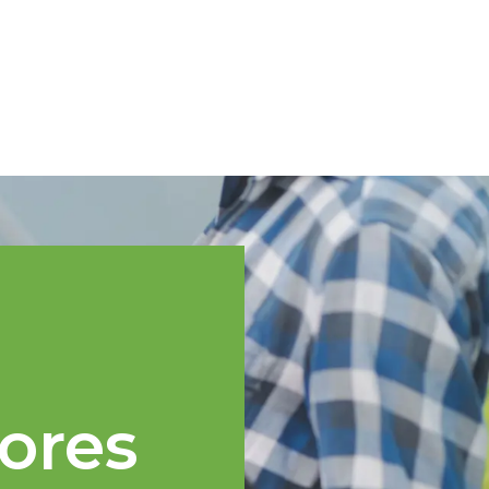
Spanish
cnica
Regiones TOPP
Eventos
Noticias
Recursos
ores