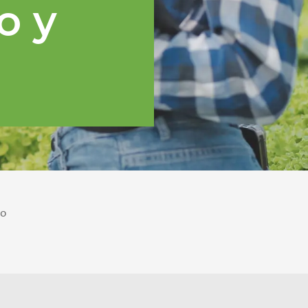
o y
po