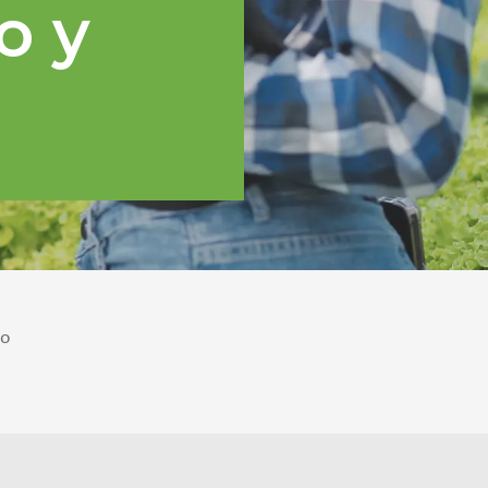
o y
po