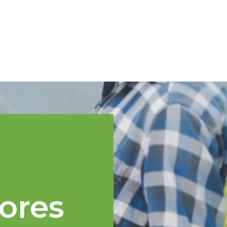
Spanish
cnica
Regiones TOPP
Eventos
Noticias
Recursos
ores