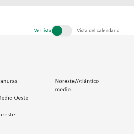
Ver lista
Vista del calendario
lanuras
Noreste/Atlántico
medio
edio Oeste
ureste