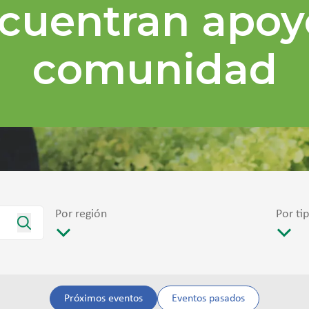
cuentran apoy
comunidad
Por región
Por ti
Próximos eventos
Eventos pasados