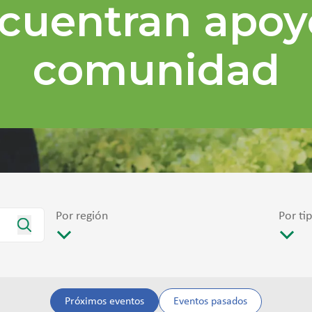
cuentran apoy
comunidad
Por región
Por ti
Próximos eventos
Eventos pasados