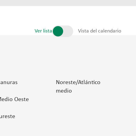
Ver lista
Vista del calendario
lanuras
Noreste/Atlántico
medio
edio Oeste
ureste