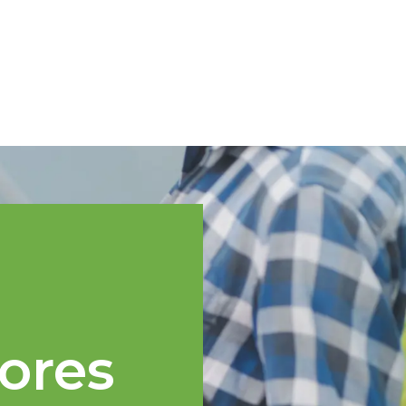
Spanish
cnica
Regiones TOPP
Eventos
Noticias
Recursos
ores