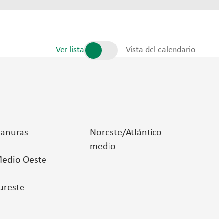
Ver lista
Vista del calendario
lanuras
Noreste/Atlántico
medio
edio Oeste
ureste