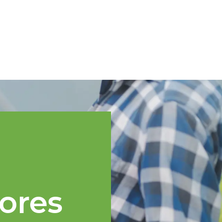
Spanish
cnica
Regiones TOPP
Eventos
Noticias
Recursos
ores