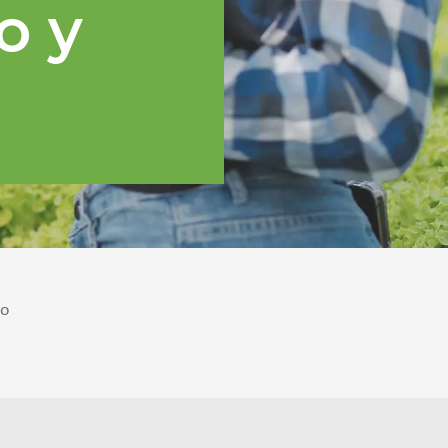
o y
po