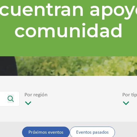
cuentran apoy
comunidad
Por región
Por ti
Próximos eventos
Eventos pasados