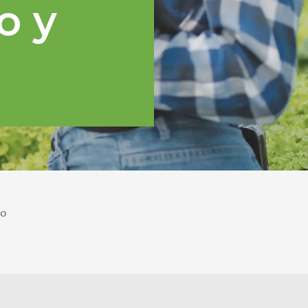
o y
po