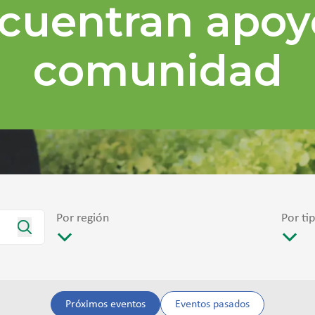
cuentran apoy
comunidad
Por región
Por ti
Próximos eventos
Eventos pasados