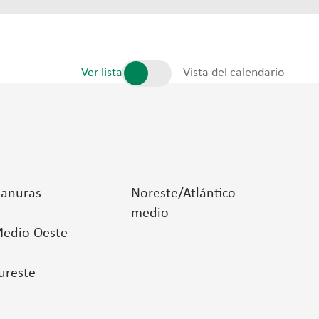
Ver lista
Vista del calendario
lanuras
Noreste/Atlántico
medio
edio Oeste
ureste