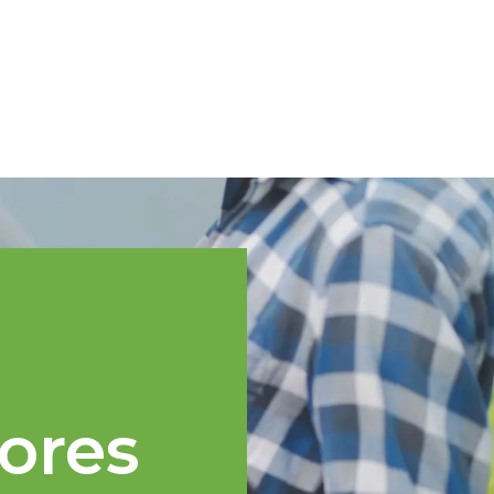
Spanish
cnica
Regiones TOPP
Eventos
Noticias
Recursos
ores