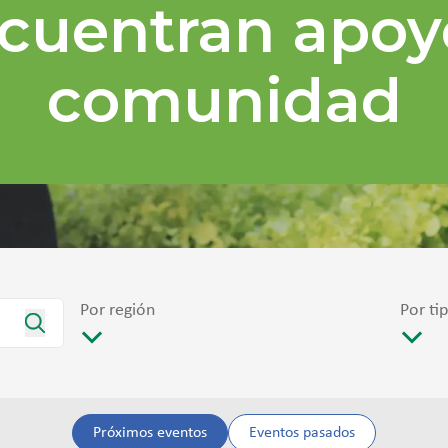
cuentran apoy
comunidad
Por región
Por ti
Próximos eventos
Eventos pasados