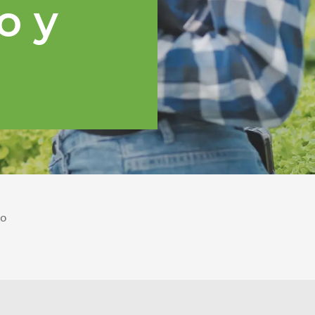
o y
po