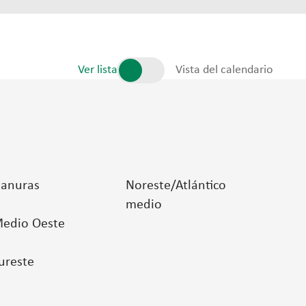
Ver lista
Vista del calendario
lanuras
Noreste/Atlántico
medio
edio Oeste
ureste