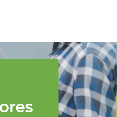
Spanish
cnica
Regiones TOPP
Eventos
Noticias
Recursos
ores