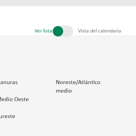
Ver lista
Vista del calendario
lanuras
Noreste/Atlántico
medio
edio Oeste
ureste