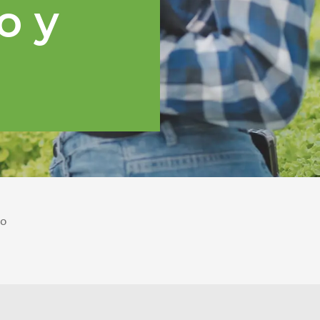
o y
po