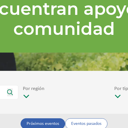
cuentran apoy
comunidad
Por región
Por ti
Próximos eventos
Eventos pasados