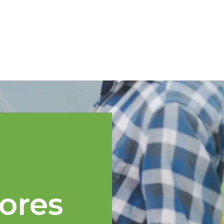
Spanish
cnica
Regiones TOPP
Eventos
Noticias
Recursos
ores