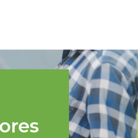
Spanish
cnica
Regiones TOPP
Eventos
Noticias
Recursos
ores