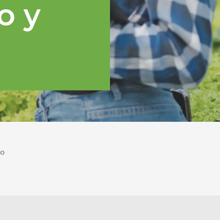
o y
po