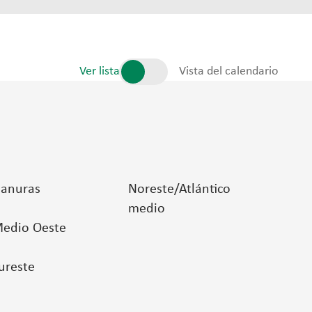
Ver lista
Vista del calendario
lanuras
Noreste/Atlántico
medio
edio Oeste
ureste