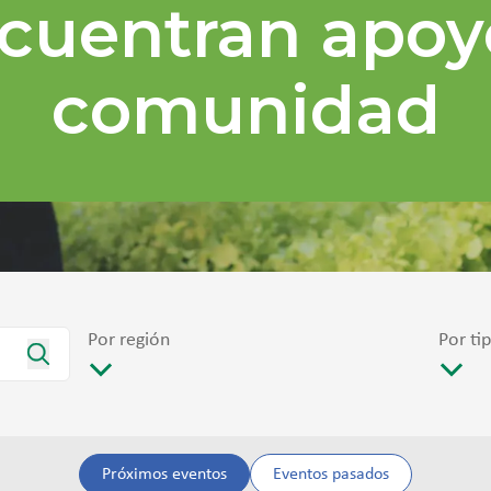
cuentran apoy
comunidad
Por región
Por ti
Próximos eventos
Eventos pasados