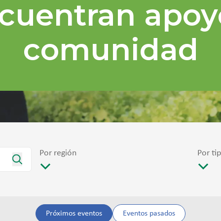
cuentran apoy
comunidad
Por región
Por ti
Próximos eventos
Eventos pasados