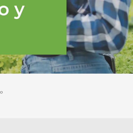
o y
po