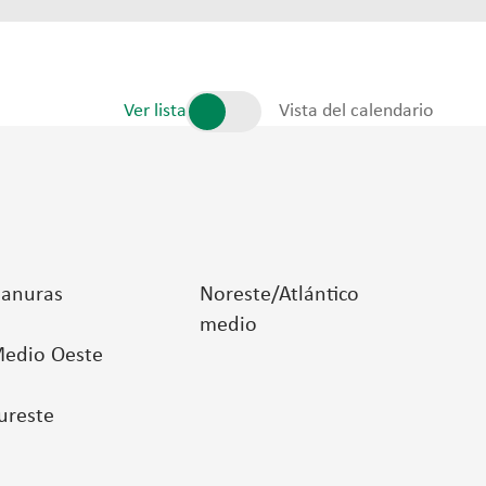
Ver lista
Vista del calendario
lanuras
Noreste/Atlántico
medio
edio Oeste
ureste