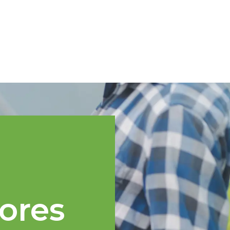
Spanish
cnica
Regiones TOPP
Eventos
Noticias
Recursos
ores