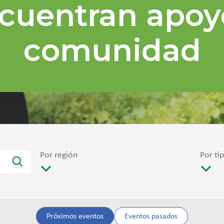
cuentran apoy
comunidad
Por región
Por ti
Próximos eventos
Eventos pasados