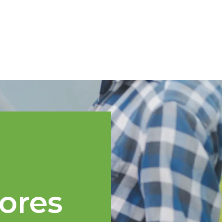
Spanish
cnica
Regiones TOPP
Eventos
Noticias
Recursos
ores