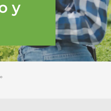
o y
po