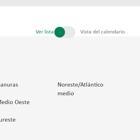
Ver lista
Vista del calendario
lanuras
Noreste/Atlántico
medio
edio Oeste
ureste